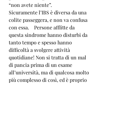
“non avete niente”. 
Sicuramente l’IBS è diversa da una 
colite passeggera, e non va confusa 
con essa.    Persone afflitte da 
questa sindrome hanno disturbi da 
tanto tempo e spesso hanno 
difficoltà a svolgere attività 
quotidiane! Non si tratta di un mal 
di pancia prima di un esame 
all’università, ma di qualcosa molto 
più complesso di così, ed è proprio 
capire questo che fa la differenza! 
Se state male da molto tempo, avete 
appurato di non avere una malattia 
organica ed avete anche provato 
alcuni primi approcci terapeutici 
standard: antispastici, antinausea 
etc…allora potete pensare di avere 
un disturbo funzionale 