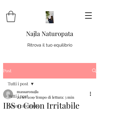
Najla Naturopata
Ritrova il tuo equilibrio
Post
Tutti i post
massaronajla
Tutti i post
20 set 2019
Tempo di lettura: 3 min
IBS o Colon Irritabile
Senza categoria