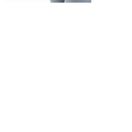
massaronajla
30 dic 2019
Tempo di lettura: 2 min
4 Consigli per combattere la
stipsi
La stitichezza o stipsi è una problematica
frequente, che porta grossi disagi e
problemi a chi ne soffre. Un intestino in
salute e...